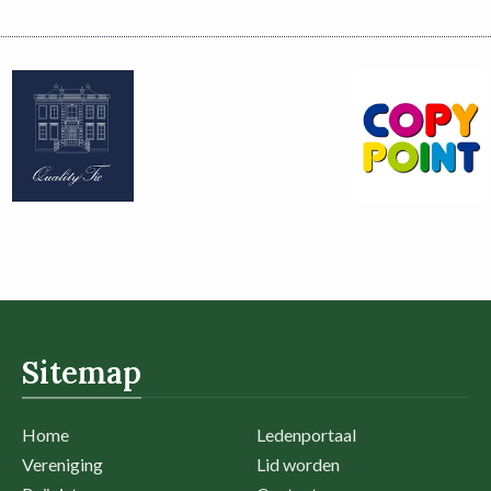
Sitemap
Home
Ledenportaal
Vereniging
Lid worden