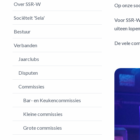
Over SSR-W
Op onze soci
Sociëteit 'Sela'
Voor SSR-W, 
uiteen lope
Bestuur
De vele comm
Verbanden
Jaarclubs
Disputen
Commissies
Bar- en Keukencommissies
Kleine commissies
Grote commissies