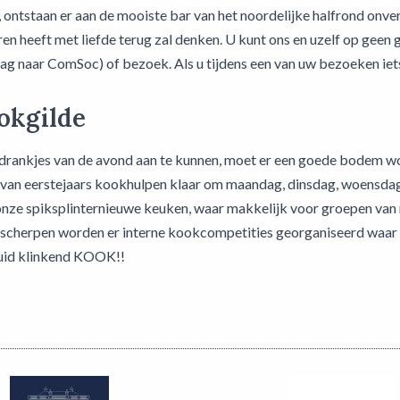
, ontstaan er aan de mooiste bar van het noordelijke halfrond onv
aren heeft met liefde terug zal denken. U kunt ons en uzelf op ge
g naar ComSoc) of bezoek. Als u tijdens een van uw bezoeken iets 
okgilde
drankjes van de avond aan te kunnen, moet er een goede bodem w
 van eerstejaars kookhulpen klaar om maandag, dinsdag, woensdag e
 onze spiksplinternieuwe keuken, waar makkelijk voor groepen v
te scherpen worden er interne kookcompetities georganiseerd waa
uid klinkend KOOK!!