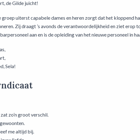
rt, de Gilde juicht!
 groep uiterst capabele dames en heren zorgt dat het kloppend har
ioneren. Zij draagt ’s avonds de verantwoordelijkheid en ziet erop 
 barpersoneel aan en is de opleiding van het nieuwe personeel in ha
as,
rt,
d, Sela!
yndicaat
zat zo’n groot verschil.
e gewoonten.
eef me altijd bij.
 jouw liefde.