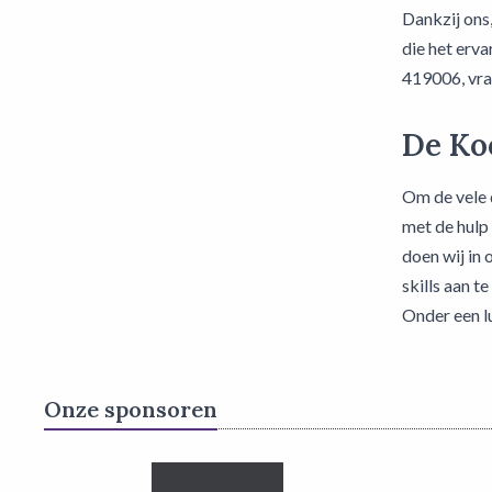
Dankzij ons
die het erv
419006, vraa
De Ko
Om de vele 
met de hulp
doen wij in
skills aan 
Onder een l
Onze sponsoren