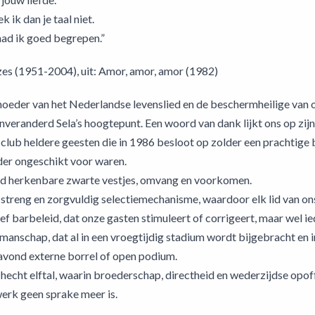
k ik dan je taal niet.
ad ik goed begrepen.”
es (1951-2004), uit: Amor, amor, amor (1982)
oeder van het Nederlandse levenslied en de beschermheilige van o
onveranderd Sela’s hoogtepunt. Een woord van dank lijkt ons op zijn
club heldere geesten die in 1986 besloot op zolder een prachtige b
der ongeschikt voor waren.
ijd herkenbare zwarte vestjes, omvang en voorkomen.
 streng en zorgvuldig selectiemechanisme, waardoor elk lid van on
ef barbeleid, dat onze gasten stimuleert of corrigeert, maar wel ie
manschap, dat al in een vroegtijdig stadium wordt bijgebracht en 
ond externe borrel of open podium.
 hecht elftal, waarin broederschap, directheid en wederzijdse opof
rk geen sprake meer is.