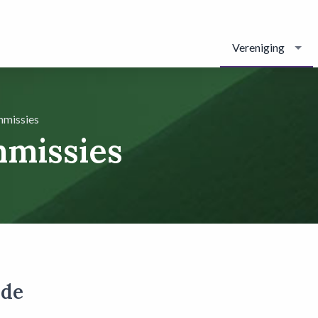
Vereniging
mmissies
missies
lde