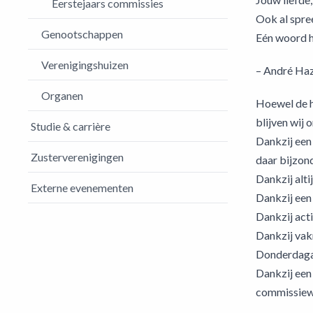
Eerstejaars commissies
Ook al spree
Genootschappen
Eén woord h
Verenigingshuizen
– André Haz
Organen
Hoewel de h
blijven wij 
Studie & carrière
Dankzij een 
Zusterverenigingen
daar bijzon
Dankzij alt
Externe evenementen
Dankzij een
Dankzij acti
Dankzij vak
Donderdagav
Dankzij een
commissiewe