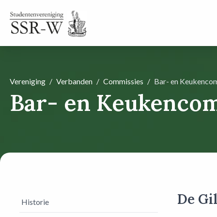
Vereniging
Verbanden
Commissies
Bar- en Keukenco
Bar- en Keukencom
De Gi
Historie