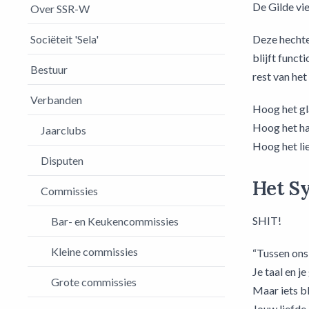
De Gilde vie
Over SSR-W
Sociëteit 'Sela'
Deze hechte
blijft funct
Bestuur
rest van het
Verbanden
Hoog het gl
Hoog het ha
Jaarclubs
Hoog het lie
Disputen
Het S
Commissies
SHIT!
Bar- en Keukencommissies
Kleine commissies
“Tussen ons 
Je taal en j
Grote commissies
Maar iets bl
Jouw liefde,